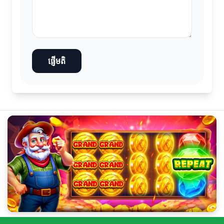
ផ្ញើមតិ