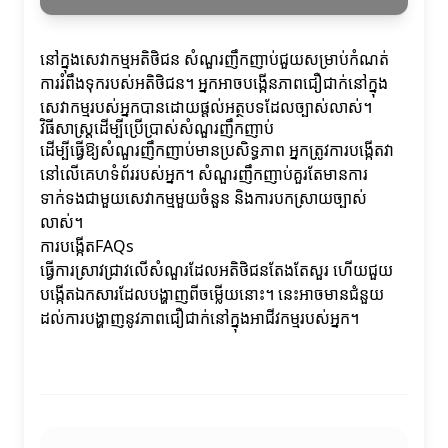
នៅក្នុងសេវាកម្មអតិថិជន សំណួរញឹកញាប់ជួយសម្រាប់កំណត់
ការរំពឹងទុករបស់អតិថិជន។ អ្នកអាចបង្កើនភាពជឿជាក់នៅក្នុង
សេវាកម្មរបស់អ្នកបានដោយផ្តល់អត្ថបទដែលច្បាស់លាស់។
វិធីសាស្ត្រដើម្បីប្រើប្រាស់សំណួរញឹកញាប់
ដើម្បីធ្វើឱ្យសំណួរញឹកញាប់មានប្រសិទ្ធភាព អ្នកត្រូវការបង្កើតវា
នៅលើគេហទំព័ររបស់អ្នក។ សំណួរញឹកញាប់គួរតែមានការ
ទាក់ទងជាមួយសេវាកម្មមួយចំនួន និងការបកស្រាយច្បាស់
លាស់។
ការបង្កើតFAQs
ធ្វើការស្រាវជ្រាវលើសំណួរដែលអតិថិជនតែងតែសួរ ហើយជួយ
បង្កើតឯកសារដែលបង្ហាញពីចម្លើយនោះ។ នេះអាចមានជំនួយ
ដល់ការបង្ហាញនូវភាពជឿជាក់នៅក្នុងអាជីវកម្មរបស់អ្នក។