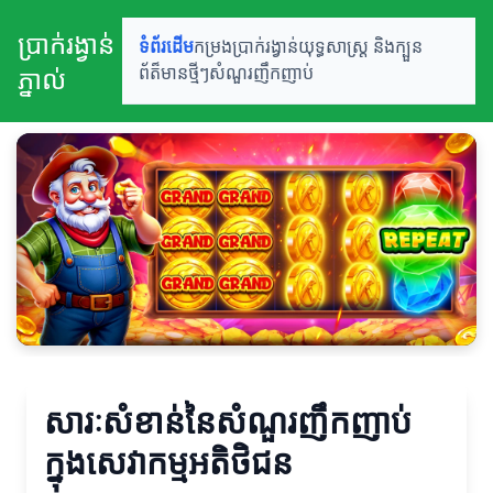
ប្រាក់រង្វាន់
ទំព័រដើម
កម្រងប្រាក់រង្វាន់
យុទ្ធសាស្ត្រ និងក្បួន
ភ្នាល់
ព័ត៏មានថ្មីៗ
សំណួរញឹកញាប់
សារៈសំខាន់នៃសំណួរញឹកញាប់
ក្នុងសេវាកម្មអតិថិជន