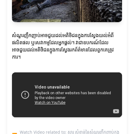
សំណួរញឹកញាប់អាចជួយដល់អតិថិជនក្នុងការស្វែងយល់អំពី
ផលិតផល ឬសេវាកម្មដែលអ្នកផ្តល់។ វាជាឧបករណ៍ដែល
អាចជួយដល់អតិថិជនក្នុងការស្វែងរកព័ត៌មានដែលពួកគេត្រូវ
ការ។
Watch Video related to: សារៈសំខាន់នៃសំណួរញឹកញាប់ក្នុង