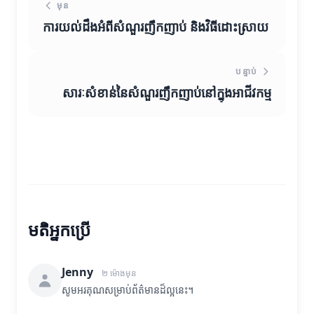
មុន
ការយល់ដឹងអំពីសំណួរញឹកញាប់ និងវិធីដោះស្រាយ
បន្ទាប់
សារៈសំខាន់នៃសំណួរញឹកញាប់នៅក្នុងអាជីវកម្ម
មតិអ្នកប្រើ
Jenny
២ ម៉ោងមុន
សូមអរគុណសម្រាប់ព័ត៌មានដ៏ល្អនេះ។