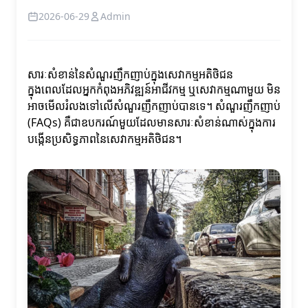
2026-06-29
Admin
សារៈសំខាន់នៃសំណួរញឹកញាប់ក្នុងសេវាកម្មអតិថិជន
ក្នុងពេលដែលអ្នកកំពុងអភិវឌ្ឍន៍អាជីវកម្ម ឬសេវាកម្មណាមួយ មិន
អាចមើលរំលងទៅលើសំណួរញឹកញាប់បានទេ។ សំណួរញឹកញាប់
(FAQs) គឺជាឧបករណ៍មួយដែលមានសារៈសំខាន់ណាស់ក្នុងការ
បង្កើនប្រសិទ្ធភាពនៃសេវាកម្មអតិថិជន។