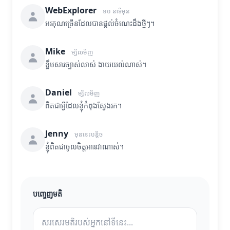
WebExplorer
១០ នាទីមុន
អរគុណច្រើនដែលបានផ្តល់ចំណេះដឹងថ្មីៗ។
Mike
ម្សិលមិញ
ខ្លឹមសារច្បាស់លាស់ ងាយយល់ណាស់។
Daniel
ម្សិលមិញ
ពិតជាអ្វីដែលខ្ញុំកំពុងស្វែងរក។
Jenny
មុននេះបន្តិច
ខ្ញុំពិតជាចូលចិត្តអានវាណាស់។
បញ្ចេញមតិ