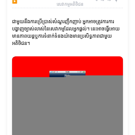
▶
សេវាកម្មអតិថិជន
ជាមួយនឹងការប្រើប្រាស់សំណួរញឹកញាប់ អ្នកអាចត្រូវការការ
បង្ហាញច្បាស់លាស់នៃសេវាកម្មដែលអ្នកផ្តល់។ នេះអាចធ្វើអោយ
មានភាពយន្តឬការទំនាក់ទំនងយ៉ាងមានប្រសិទ្ធភាពជាមួយ
អតិថិជន។