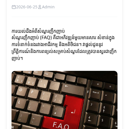
2026-06-25
Admin
ការយល់ដឹងអំពីសំណួរញឹកញាប់
សំណួរញឹកញាប់ (FAQ) គឺជាអភិវឌ្ឍន៍មួយមានសារៈសំខាន់ក្នុង
ការទំនាក់ទំនងរវាងអាជីវកម្ម និងអតិថិជន។ វាផ្តល់ជូននូវ
ព្រឹត្តិការណ៍និងការពន្យល់សម្រាប់សំណួរដែលត្រូវបានសួរជាញឹក
ញាប់។