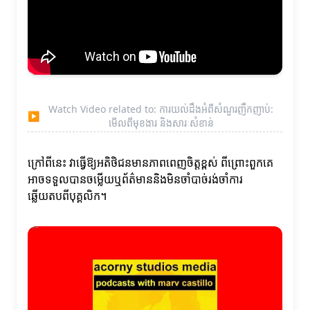
Watch Video related to: ការយល់ដឹងអំពីសំណួរញឹកញាប់:
▶
មើលពីមុខងារ និងសារៈសំខាន់
ក្រៅពីនេះ វាធ្វើឱ្យអតិថិជនមានភាពពេញចិត្តខ្ពស់ ពីព្រោះពួកគេ
អាចទទួលបានចម្លើយឬព័ត៌មាននិងមិនចាំបាច់រង់ចាំការ
ឆ្លើយតបពីបុគ្គលិក។