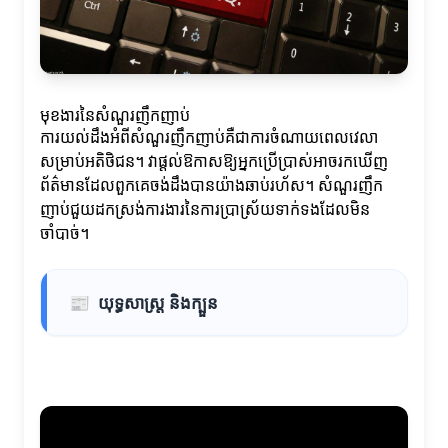
មុខងារ​នៃ​សំណួរញឹកញាប់
ការយល់ដឹងអំពីសំណួរញឹកញាប់គឺជាការចំណាយពេលវេលា
សម្រាប់អតិថិជន។ វាផ្តល់ឱកាសឱ្យអ្នកប្រើប្រាស់អាចរកឃើញ
ព័ត៌មានដែលពួកគេចង់ដឹងបានយ៉ាងឆាប់រហ័ស។ សំណួរញឹក
ញាប់ជួយដកស្រង់ការងារនៃការប្រាស្រ័យទាក់ទងដែលមិន
ចាំបាច់។
📰
យុទ្ធសាស្ត្រ និងក្បួន