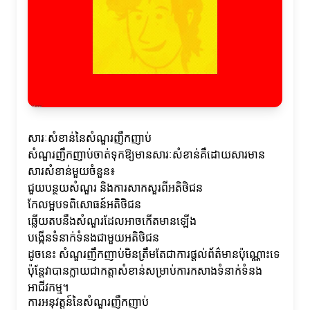
សារៈសំខាន់នៃសំណួរញឹកញាប់
សំណួរញឹកញាប់ចាត់ទុកឱ្យមានសារៈសំខាន់គឺដោយសារមាន
សារសំខាន់មួយចំនួន៖
ជួយបន្ថយសំណួរ និងការសាកសួរពីអតិថិជន
កែលម្អបទពិសោធន៍អតិថិជន
ឆ្លើយតបនឹងសំណួរដែលអាចកើតមានឡើង
បង្កើនទំនាក់ទំនងជាមួយអតិថិជន
ដូចនេះ សំណួរញឹកញាប់មិនត្រឹមតែជាការផ្តល់ព័ត៌មានប៉ុណ្ណោះទេ
ប៉ុន្តែវាបានក្លាយជាកត្តាសំខាន់សម្រាប់ការកសាងទំនាក់ទំនង
អាជីវកម្ម។
ការអនុវត្តន៍នៃសំណួរញឹកញាប់