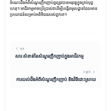
ចំណេះដឹងអំពីសំណួរញឹកញាប់គួរត្រូវបានអនុវត្តក្នុងគ្រប់បុព្វ
ហេតុ។ អាជីវកម្មអាចប្រើប្រាស់វាដើម្បីបង្កើតមូលដ្ឋានដែលមាន
ប្រយោជន៍សម្រាប់អតិថិជនរបស់ពួកគេ។
មុន
សារៈសំខាន់នៃសំណួរញឹកញាប់ក្នុងអាជីវកម្ម
បន្ទាប់
ការយល់ដឹងអំពីសំណួរញឹកញាប់ និងវិធីដោះស្រាយ