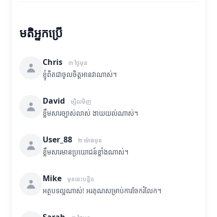
មតិអ្នកប្រើ
Chris
៣ ថ្ងៃមុន
ខ្ញុំពិតជាចូលចិត្តអានវាណាស់។
David
ម្សិលមិញ
ខ្លឹមសារច្បាស់លាស់ ងាយយល់ណាស់។
User_88
២ ម៉ោងមុន
ខ្លឹមសារមានប្រយោជន៍ខ្លាំងណាស់។
Mike
មុននេះបន្តិច
អត្ថបទល្អណាស់! អរគុណសម្រាប់ការចែករំលែក។