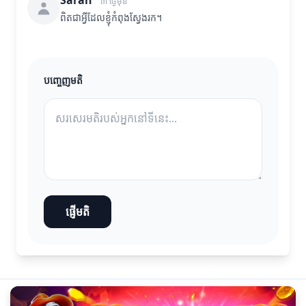
Sarah
៣ ថ្ងៃមុន
ពិតជាអ្វីដែលខ្ញុំកំពុងស្វែងរក។
បញ្ចេញមតិ
ផ្ញើមតិ