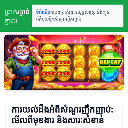
ប្រាក់រង្វាន់
ទំព័រដើម
កម្រងប្រាក់រង្វាន់
យុទ្ធសាស្ត្រ និងក្បួន
ភ្នាល់
ព័ត៏មានថ្មីៗ
សំណួរញឹកញាប់
ការយល់ដឹងអំពីសំណួរញឹកញាប់:
មើលពីមុខងារ និងសារៈសំខាន់