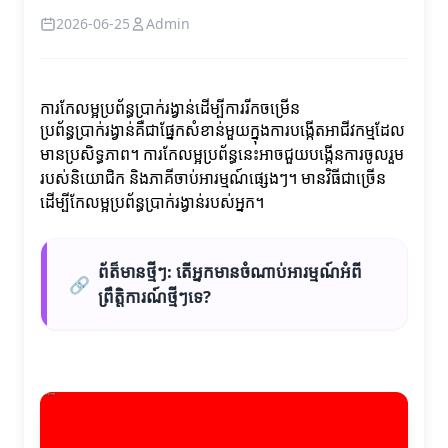
2026-06-25
Admin
ការកែលម្អប្រព័ន្ធប្រាក់រង្វាន់ដើម្បីការរីកចម្រើន
ប្រព័ន្ធប្រាក់រង្វាន់គឺជាផ្នែកសំខាន់មួយក្នុងការបង្កើតអាជីវកម្មដែល
មានប្រសិទ្ធភាព។ ការកែលម្អប្រព័ន្ធនេះអាចជួយបង្កើនការចូលរួម
របស់និយោជិក និងភាគីចាប់អារម្មណ៍ផ្សេងៗ។ មានវិធីជាច្រើន
ដើម្បីកែលម្អប្រព័ន្ធប្រាក់រង្វាន់របស់អ្នក។
ព័ត៏មានថ្មីៗ: តើអ្នកមានចំណាប់អារម្មណ៍អំពី
🔗
ព្រឹត្តិការណ៍ថ្មីៗទេ?