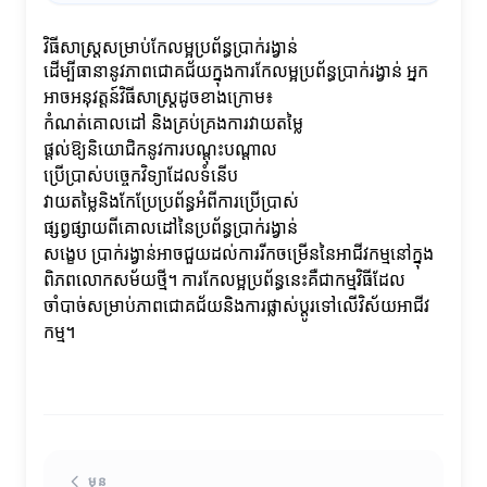
វិធីសាស្ត្រសម្រាប់កែលម្អប្រព័ន្ធប្រាក់រង្វាន់
ដើម្បីធានានូវភាពជោគជ័យក្នុងការកែលម្អប្រព័ន្ធប្រាក់រង្វាន់ អ្នក
អាចអនុវត្តន៍វិធីសាស្ត្រដូចខាងក្រោម៖
កំណត់គោលដៅ និងគ្រប់គ្រងការវាយតម្លៃ
ផ្តល់ឱ្យនិយោជិកនូវការបណ្តុះបណ្តាល
ប្រើប្រាស់បច្ចេកវិទ្យាដែលទំនើប
វាយតម្លៃនិងកែប្រែប្រព័ន្ធអំពីការប្រើប្រាស់
ផ្សព្វផ្សាយពីគោលដៅនៃប្រព័ន្ធប្រាក់រង្វាន់
សង្ខេប ប្រាក់រង្វាន់អាចជួយដល់ការរីកចម្រើននៃអាជីវកម្មនៅក្នុង
ពិភពលោកសម័យថ្មី។ ការកែលម្អប្រព័ន្ធនេះគឺជាកម្មវិធីដែល
ចាំបាច់សម្រាប់ភាពជោគជ័យនិងការផ្លាស់ប្តូរទៅលើវិស័យអាជីវ
កម្ម។
មុន