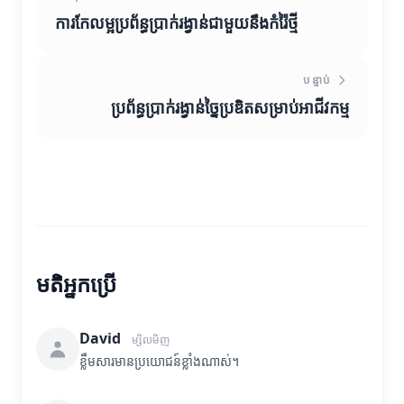
ការកែលម្អប្រព័ន្ធប្រាក់រង្វាន់ជាមួយនឹងកំរ៉ៃថ្មី
បន្ទាប់
ប្រព័ន្ធប្រាក់រង្វាន់ច្នៃប្រឌិតសម្រាប់អាជីវកម្ម
មតិអ្នកប្រើ
David
ម្សិលមិញ
ខ្លឹមសារមានប្រយោជន៍ខ្លាំងណាស់។