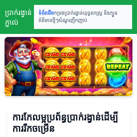
ប្រាក់រង្វាន់
ទំព័រដើម
កម្រងប្រាក់រង្វាន់
យុទ្ធសាស្ត្រ និងក្បួន
ភ្នាល់
ព័ត៏មានថ្មីៗ
សំណួរញឹកញាប់
ការកែលម្អប្រព័ន្ធប្រាក់រង្វាន់ដើម្បី
ការរីកចម្រើន