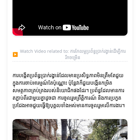
Watch Video related to: ការកែលម្អប្រព័ន្ធប្រាក់រង្វាន់ដើម្បីការ
▶
រីកចម្រើន
ការបង្កើតប្រព័ន្ធប្រាក់រង្វាន់ដែលមានប្រសិទ្ធភាពមិនត្រឹមតែជួយ
ក្នុងការចាប់អារម្មណ៍តែប៉ុណ្ណោះ ប៉ុន្តែវាក៏ជួយបង្កើនកម្រិត
សមត្ថភាពគ្រប់គ្រងរបស់និយោជិកផងដែរ។ ប្រព័ន្ធដែលមានការ
តភ្ជាប់ពីរជាមួយគ្នាដូចជា ការចូលរួមព្រឹត្តិការណ៍ និងការប្រកួត
ប្រជែងអាចជួយធ្វើឱ្យបុគ្គលទាំងអស់មានការចូលរួមលើការងារ។