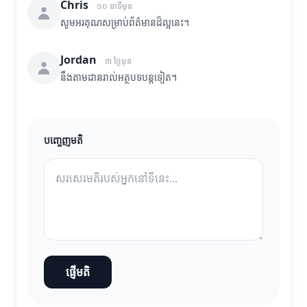
Chris
១០ នាទីមុន
សូមអរគុណសម្រាប់ព័ត៌មានដ៏ល្អនេះ។
Jordan
៣ ថ្ងៃមុន
នឹងតាមដានរាល់អត្ថបទបន្តទៀត។
បញ្ចេញមតិ
ផ្ញើមតិ