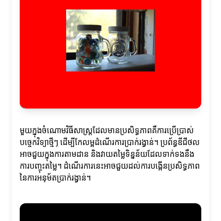
មួយក្នុងចំណោមវិធីសាស្ត្រដែលមានប្រសិទ្ធភាពគឺការប្រើប្រាស់
បច្ចេកវិទ្យាថ្មីៗ ដើម្បីកែលម្អដំណើរការប្រាក់រង្វាន់។ ប្រព័ន្ធឌីជីថល
អាចជួយក្នុងការតាមដាន និងវាយតម្លៃទិន្នន័យដែលទាក់ទងនឹង
ការបញ្ចុះតម្លៃ។ ដំណើរការនេះអាចជួយដល់ការបង្កើនប្រសិទ្ធភាព
នៃការអនុម័តប្រាក់រង្វាន់។