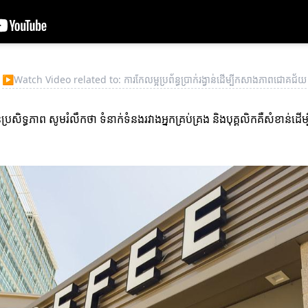
▶
Watch Video related to: ការកែលម្អប្រព័ន្ធប្រាក់រង្វាន់ដើម្បីកសាងភាពជោគជ័យ
្រសិទ្ធភាព សូមរំលឹកថា ទំនាក់ទំនងរវាងអ្នកគ្រប់គ្រង និងបុគ្គលិកគឺសំខាន់ដើម