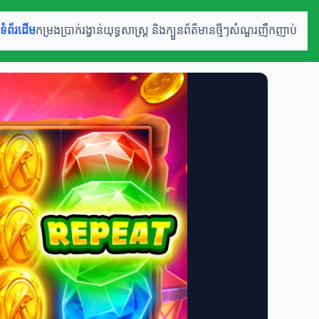
ទំព័រដើម
កម្រងប្រាក់រង្វាន់
យុទ្ធសាស្ត្រ និងក្បួន
ព័ត៏មានថ្មីៗ
សំណួរញឹកញាប់