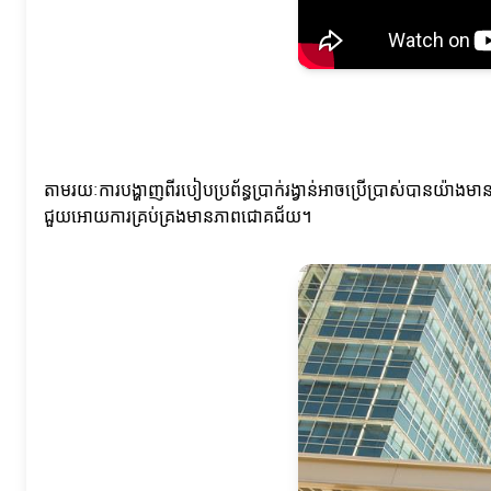
តាមរយៈការបង្ហាញពីរបៀបប្រព័ន្ធប្រាក់រង្វាន់អាចប្រើប្រាស់បានយ៉ាងមានប
ជួយអោយការគ្រប់គ្រងមានភាពជោគជ័យ។