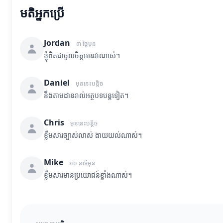
មតិអ្នកប្រើ
Jordan
៣ ថ្ងៃមុន
ខ្ញុំពិតជាចូលចិត្តអានវាណាស់។
Daniel
មុននេះបន្តិច
នឹងតាមដានរាល់អត្ថបទបន្តទៀត។
Chris
មុននេះបន្តិច
ខ្លឹមសារច្បាស់លាស់ ងាយយល់ណាស់។
Mike
១០ នាទីមុន
ខ្លឹមសារមានប្រយោជន៍ខ្លាំងណាស់។