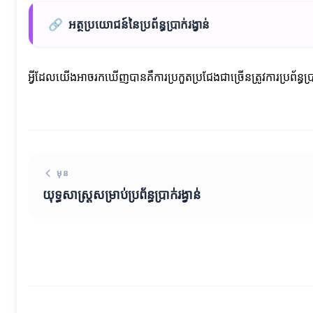
🔗
អត្ថប្រយោជន៍នៃប្រព័ន្ធប្រាក់រង្វាន់
អ្វីដែលយើងអាចរកឃើញបានគឺការប្រកួតប្រជែងជាច្រើនត្រូវការប្រព័ន្
មុន
យុទ្ធសាស្ត្រសម្រាប់ប្រព័ន្ធប្រាក់រង្វាន់