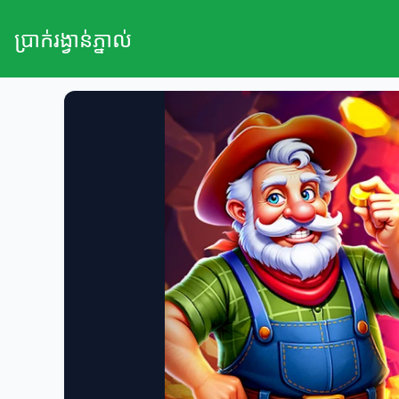
ប្រាក់រង្វាន់ភ្នាល់