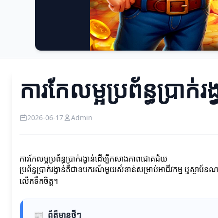
ការកែលម្អប្រព័ន្ធប្រាក
2026-06-17
Admin
ការកែលម្អប្រព័ន្ធប្រាក់រង្វាន់ដើម្បីកសាងភាពជោគជ័យ
ប្រព័ន្ធប្រាក់រង្វាន់គឺជាឧបករណ៍មួយសំខាន់សម្រាប់អាជីវកម្ម ឬ
លើកទឹកចិត្ត។
📰
ព័ត៏មានថ្មីៗ