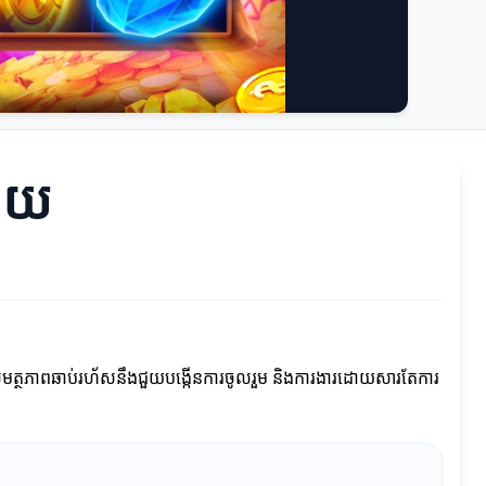
ជ័យ
នសមត្ថភាពឆាប់រហ័សនឹងជួយបង្កើនការចូលរួម និងការងារដោយសារតែការ