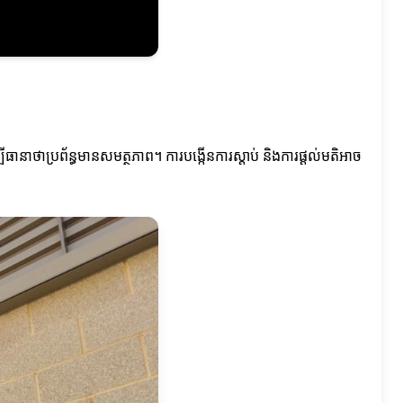
្បីធានាថាប្រព័ន្ធមានសមត្ថភាព។ ការបង្កើនការស្តាប់ និងការផ្តល់មតិអាច