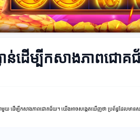
់រង្វាន់ដើម្បីកសាងភាពជោគ
ស្ថាប័នណាមួយ ដើម្បីកសាងភាពជោគជ័យ។ យើងអាចសង្កេតឃើញថា ប្រព័ន្ធដែលមា