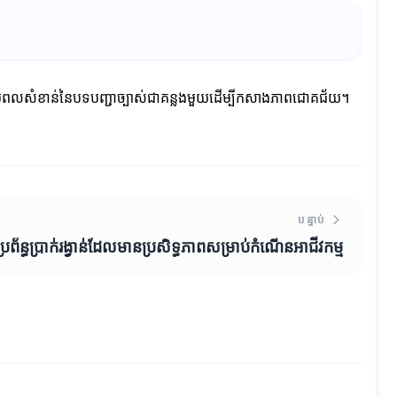
ញពីថាមពលសំខាន់នៃបទបញ្ជាច្បាស់ជាគន្លងមួយដើម្បីកសាងភាពជោគជ័យ។
បន្ទាប់
ប្រព័ន្ធប្រាក់រង្វាន់ដែលមានប្រសិទ្ធភាពសម្រាប់កំណើនអាជីវកម្ម