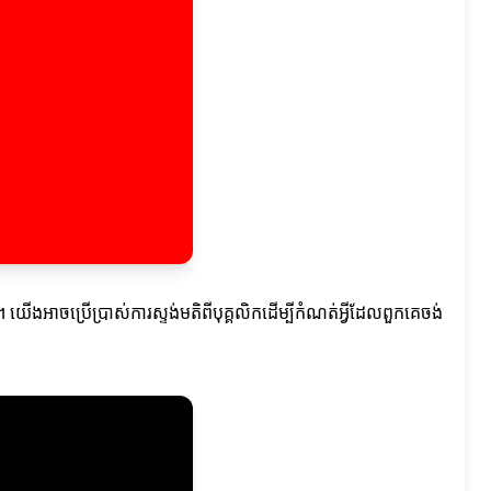
្រូវ។ យើងអាចប្រើប្រាស់ការស្ទង់មតិពីបុគ្គលិកដើម្បីកំណត់អ្វីដែលពួកគេចង់