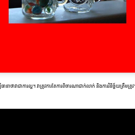
ដើម្បីធានាថាវាជាការល្អ។ វាត្រូវការតែការពិចារណាជាក់លាក់ និងការវិនិច្ឆ័យត្រឹមត