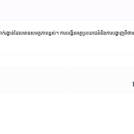
ធប្រាក់រង្វាន់ដែលមានសមត្ថភាពខ្ពស់។ ការបង្កើនអត្ថប្រយោជន៍និងការបង្ហា