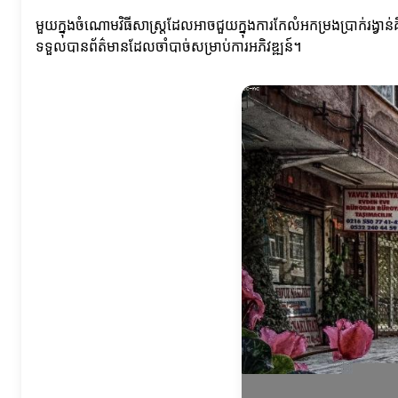
មួយក្នុងចំណោមវិធីសាស្រ្តដែលអាចជួយក្នុងការកែលំអកម្រងប្រាក់រង្វាន់
ទទួលបានព័ត៌មានដែលចាំបាច់សម្រាប់ការអភិវឌ្ឍន៍។