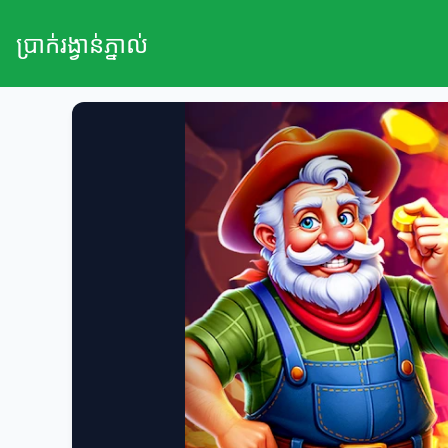
ប្រាក់រង្វាន់ភ្នាល់