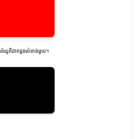
ិសោធន៍ល្អគឺជាគន្លងសំខាន់មួយ។