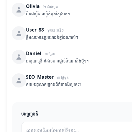
Olivia
២ ម៉ោងមុន
ពិតជាអ្វីដែលខ្ញុំកំពុងស្វែងរក។
User_88
មុននេះបន្តិច
ខ្លឹមសារមានប្រយោជន៍ខ្លាំងណាស់។
Daniel
៣ ថ្ងៃមុន
អរគុណច្រើនដែលបានផ្តល់ចំណេះដឹងថ្មីៗ។
SEO_Master
៣ ថ្ងៃមុន
សូមអរគុណសម្រាប់ព័ត៌មានដ៏ល្អនេះ។
បញ្ចេញមតិ