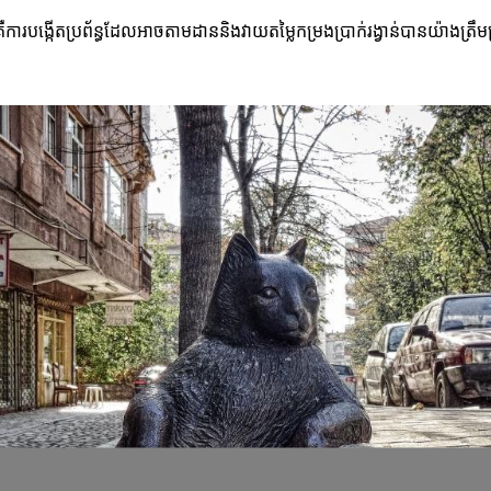
គឺការបង្កើតប្រព័ន្ធដែលអាចតាមដាននិងវាយតម្លៃកម្រងប្រាក់រង្វាន់បានយ៉ាងត្រឹម