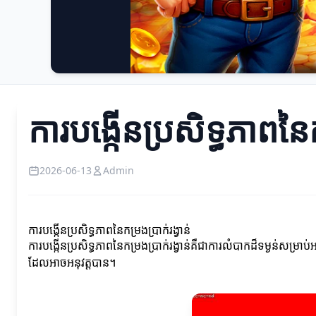
ការបង្កើនប្រសិទ្ធភាពនៃកម
2026-06-13
Admin
ការបង្កើនប្រសិទ្ធភាពនៃកម្រងប្រាក់រង្វាន់
ការបង្កើនប្រសិទ្ធភាពនៃកម្រងប្រាក់រង្វាន់គឺជាការលំបាកដ៏ទម្ងន់សម្រាប់អ
ដែលអាចអនុវត្តបាន។