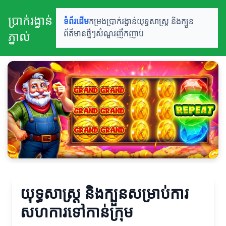
ប្រាក់រង្វាន់
ទំព័រដើម
កម្រងប្រាក់រង្វាន់
យុទ្ធសាស្ត្រ និងក្បួន
ភ្នាល់
ព័ត៏មានថ្មីៗ
សំណួរញឹកញាប់
យុទ្ធសាស្ត្រ និងក្បួនសម្រាប់ការ
សហការទៅកាន់ក្រុម