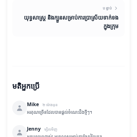
បន្ទាប់
យុទ្ធសាស្ត្រ និងក្បួនសម្រាប់ការប្រាស្រ័យទាក់ទង
ក្នុងក្រុម
មតិអ្នកប្រើ
Mike
២ ម៉ោងមុន
អរគុណច្រើនដែលបានផ្តល់ចំណេះដឹងថ្មីៗ។
Jenny
ម្សិលមិញ
អត្ថបទល្អណាស់! អរគុណសម្រាប់ការចែករំលែក។