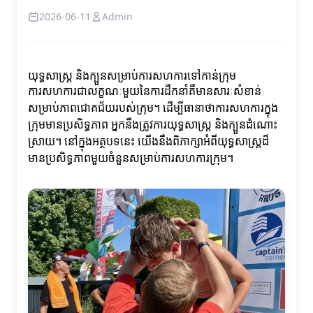
2026-06-11
Admin
យុទ្ធសាស្ត្រ និងក្បួនសម្រាប់ការសហការទៅកាន់ក្រុម
ការសហការជាលក្ខណៈមួយនៃការដឹកនាំគឺមានសារៈសំខាន់
សម្រាប់ភាពជោគជ័យរបស់ក្រុម។ ដើម្បីធានាថាការសហការក្នុង
ក្រុមមានប្រសិទ្ធភាព អ្នកនឹងត្រូវការយុទ្ធសាស្ត្រ និងក្បួនដំណោះ
ស្រាយ។ នៅក្នុងអត្ថបទនេះ យើងនឹងពិភាក្សាអំពីយុទ្ធសាស្ត្រដ៏
មានប្រសិទ្ធភាពមួយចំនួនសម្រាប់ការសហការក្រុម។