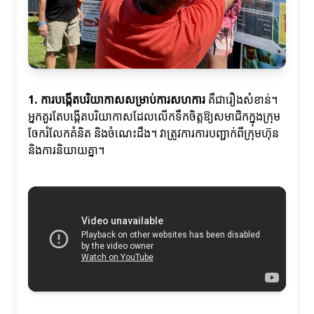
1. ការបង្កើតបរិយាកាសសម្រាប់ការសហការ
គឺជារឿងសំខាន់។
អ្នកគួរតែបង្កើតបរិយាកាសដែលលើកទឹកចិត្តឱ្យសមាជិកក្នុងក្រុម
ចែករំលែកគំនិត និងចំណេះដឹង។ វាត្រូវការការបញ្ជាក់ពីក្រុមហ៊ុន
និងការនិយាយគ្នា។