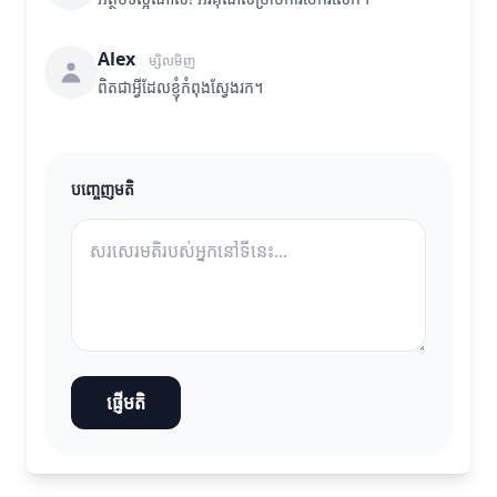
Alex
ម្សិលមិញ
ពិតជាអ្វីដែលខ្ញុំកំពុងស្វែងរក។
បញ្ចេញមតិ
ផ្ញើមតិ